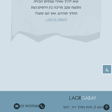
יצאו לדרך ואחרי שנתיים הבנייה
נתקעה עקב מריבה בין היזמים.כעת
ההליך יתחדש. ואיך הם יפוצו?
להמשך קריאה >
02 9929588
וושינגטון 2, פינת המלך דוד, ״כתר