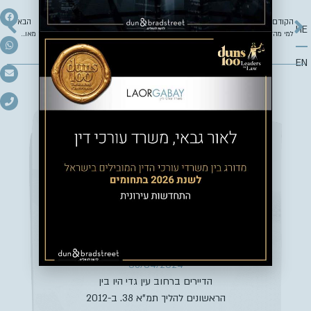
הקודם
הבא
HE
למי מהדיירים שייכות זכויות הבנייה בבית משותף?
תתעוררו – בעשור הקרוב עלולים לקרוס מאות בניינים ברעידות אדמה
EN
כתבות נוספות
הדיירים בבניין הזה
בירושלים חיכו 12 שנה
שיאשרו להם תמ”א;
עכשיו הם יקבלו פיצוי
קותי פונדמינסקי
03/04/2024
הדיירים ברחוב עין גדי היו בין
הראשונים להליך תמ”א 38. ב-2012