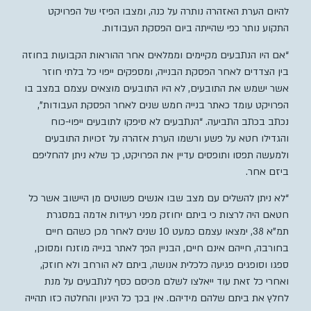
להיום הערת האזהרה נותרה על כנה, ומצבו הפיזי של הפרויקט
התקוע נותר כפי שהייתה ביום הפסקת העבודות.
“אם היו הנתבעים מקיימים וממלאים אחר ההוראות הקבועות בחוזה
בין הצדדים לאחר הפסקת הבנייה, ומספקים ייפוי כל בלתי חוזר
אשר ישמש את התובעים, לא היו התובעים מוצאים עצמם במצב בו
הפרויקט עומד כאתר בנייה חמש שנים לאחר הפסקת העבודות”,
נכתב בכתב התביעה. “הנתבעים לא סיפקו לתובעים ייפוי-כוח
והגדילו חטא על פשע ורשמו הערת אזהרה על זכויות התובעים
ולמעשה תפסו ותופסים עדיין את הפרויקט, כך שלא ניתן להחליפם
ביזם אחר.
“לא ניתן להשלים עם מצב שבו אנשים פשוטים מן היישוב אשר כל
חטאם היה לרצות כי ביתם יחוזק מפני רעידות אדמה במסגרת
תמ”א 38, ימצאו עצמם כמעט 10 שנים לאחר מכן כשהם חיים
בחורבה, חייהם אינם חיים, הבניין הפך לאתר בנייה מוזנח ומסוכן,
ספגו וסופגים פגיעה כלכלית אנושה, ביתם לא הורחב ולא חוזק,
ואחרי כל זאת עוד ייאלצו לשלם מכיסם כסף לנתבעים על מנת
לחלץ את ביתם שלהם מידיהם. אין בכך כל היגיון והחלטה כזו תהייה