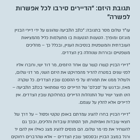
תגובת היזם: “הדיירים סירבו לכל אפשרות
לפשרה”
עו”ד שלום מסר בתגובה: “כתב התביעה שהוגש על ידי דיירי הבניין
מוגזם ומופרך. הטענות הנטענות בו מתעלמות כליל מהמציאות
העובדתית והמשפטית בנסיבות העניין, ובכלל כך – מהליכים
משפטיים ובוררות שנוהלה בין הצדדים.
“דיירי הבניין קשרו קשר עם אחד היזמים, מר דוד ישי, וחברו אליו
לפני שנים במטרה להדיר מהפרויקט את היזם השני, מר דני שלום,
ולשלול ממנו את תמורתו על פי ההסכם שבין הצדדים. כל שקרה
מאז, ובדגש על ‘סבלם’ של הדיירים כפי שמתואר בכתב התביעה –
הינו תוצר ישיר של התנהלות הדיירים במחלוקת שבין הצדדים. אין
לדיירים אלא להלין על עצמם.
“דיירי הבניין בחרו להציג עמדתם באופן טקטי ופסול – על דרך של
חצאי עובדות ואמיתות, תוך הסתרת עובדות והליכים, ובכך גם
להשחיר את פני מר שלום. הם מנסים להציג מצג כאילו אין להם יד
ורגל במצב הבניין ובסכסוך שבין הצדדים – אלא שהדברים רחוקים