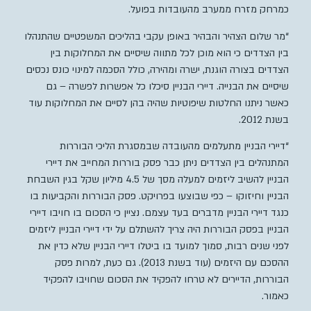
כמרחק מזרח ממערב מהעובדות בפועל.
“מר שלום הצהיר והבהיר באופן עקבי בהליכים המשפטיים שהתנהלו
בין הצדדים כי הוא מוכן לכל מתווה שיסיים את המחלוקות בין
הצדדים בצורה הוגנת, ישרה ומהירה, כולל הסכמה למינוי כונס נכסים
שיסיים את הבנייה. דיירי הבניין סיכלו כל אפשרות לפשרה – גם
כאשר ניתנו החלטות שיפוטיות שהיה בהן לסיים את המחלוקות עוד
בשנת 2012.
“דיירי הבניין מתעלמים מהעובדה שבמסגרת הליכי הבוררות
המתנהלים בין הצדדים ניתן כבר פסק בוררות המחייב את דיירי
הבניין להשיב ליזמים למעלה מסך של 4.5 מיליון שקל בגין השבחת
הבניין וחיזוקו – כפי שבוצעו בפרויקט. פסק הבוררות והקביעות בו
כנגד דיירי הבניין מדברים בעד עצמם. נציין כי הסכום בו חויבו דיירי
הבניין בפסק הבוררות היה צריך להשתלם על ידי דיירי הבניין ליזמים
לפני שנים רבות, סמוך למועד בו ביטלו דיירי הבניין שלא כדין את
ההסכם עם היזמים (עוד בשנת 2013). גם כעת, למרות פסק
הבוררות, הדיירים לא טרחו להפקיד את הסכום שחויבו להפקיד
כאמור.