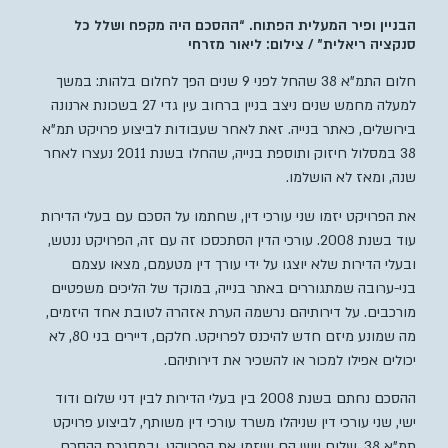
הבניין ופיר המעלית הפתוח. “ההסכם היה מקפח ושלל כל
סנקציה ריאלית” / צילום: ליאור מזרחי
חלום התמ”א 38 שהחל לפני 9 שנים הפך לחלום בלהות: במשך
למעלה מחמש שנים ניצב בניין ברחוב עין גדי 27 בשכונת ארנונה
בירושלים, כאתר בנייה. זאת לאחר שעבודות לביצוע פרויקט תמ”א
38 במסלול חיזוק ותוספת בנייה, שהחלו בשנת 2011 נעצרו לאחר
שנה, ומאז לא הושלמו.
את הפרויקט יזמו שני עורכי דין, שחתמו על הסכם עם בעלי הדירות
עוד בשנת 2008. עורכי הדין הסתכסכו זה עם זה, הפרויקט ננטש,
ובעלי הדירות שלא יוצגו על ידי עורך דין מטעמם, מצאו עצמם
בני-ערובה שמתגוררים באתר בנייה, במוקד של הליכים משפטיים
מורכבים. על דירותיהם נרשמה הערת אזהרה לטובת אחד היזמים,
מה שמונע מיזם חדש להיכנס לפרויקט. חלקם, דיירים בני 80, לא
יכולים אפילו למכור או להשכיר את דירותיהם.
ההסכם נחתם בשנת 2008 בין בעלי הדירות לבין דני שלום ודוד
ישי, שני עורכי דין שניהלו משרד עורכי דין משותף, לביצוע פרויקט
תמ”א 38. שלום וישי הם שיזמו את הפרויקט, ובמסגרת ההסכם,