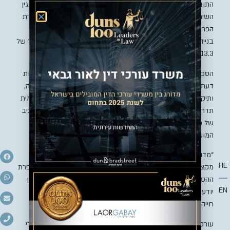
התובעים מסכמים את סך הנזקים שנגרמו להם, הכוללים פיצוי בגין
השימוש בנכס, פיצוי בגין אובדן התמורה, פיצוי בגין איחור במסירת
הפרויקט, פיצוי בגין הוצאות וחידוש היתר בנייה, ופיצוי בגין ליקויי
בנייה ועלות השלמת הפרויקט, פיצוי עקב ירידת שווי הדירות, בסך של
13.3 מיליון שקל.
הסכום כולל גם מרכיב של תיקון ליקוי הנדסי: התובעים צירפו חוות
דעת מהנדס שקבע כי שלד הממ”דים שקע כתוצאה מבנייה לקויה,
ותיקונו מוערך במיליון שקל. קיימת גם אפשרות כי הוועדה המקומית
תדרוש את הריסת השלד בגלל מצבו. בנוסף כלל הסכום גם מרכיב
של פגיעה תדמיתית בבניין שנמצא שנים בהליך בנייה שנעצרה,
המוערכת ב-1.39 מיליון שקל, ועוגמת נפש בסך 4.5 מיליון שקל.
“מדובר בעושק של ציבור חסר ידע וחלש, בביצוע כושל ובלתי
HE
מקצועי רווי ליקויי בנייה, בריב ומדון בין הנתבעים אשר הוביל להפרת
ההסכם ולהקפאת העבודות ובאסון קולוסלי שנמשך עד היום ואין
EN
יודע מתי ייגמר. מדובר בפסקול שאינו חלום בלהות הוליוודי אלא
חייהם היומיומיים של התובעים מזה שנים ארוכות”.
עורכי הדין יניב לאור ואריאל גבאי ממשרד לאור גבאי מסרו: “בעלי