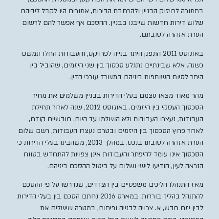
בתמורה לחיזוק הבניין ולהרחבת הדירות, אמורים היו לקבל לידיהם
שלוש דירות חדשות שייבנו בבניין. ההסכם אף אפשר להם לרשום
הערת אזהרה לטובתם.
באוגוסט 2011 הונפק היתר בנייה לפרויקט, והעבודות החלו ונמשכו
כשנה. אלא שבינתיים נתגלע סכסוך בין שני היזמים, שהוביל בין
היתר לסיום השותפות ביניהם במשרד עורכי הדין.
מהר מאוד מצאו עצמם בעלי הדירות בבניין משלמים את מחיר
הסכסוך העסקי בין היזמים. באוגוסט 2012, שנה לאחר תחילת
העבודות, נעצרו העבודות ולא הושלמו עד היום. חודשיים קודם,
לאחר פרוץ הסכסוך בין היזמים ובטרם נעצרו העבודות, רשם שלום
הערת אזהרה לטובתו בנכס. במהלך 2013, משהבינו בעלי הדירות כי
הסכסוך אינו עומד להיפתר והעבודות אינן צפויות להתחדש בטווח
הנראה לעין, הודיעו לישי ושלום על ביטול ההסכם ביניהם.
מאז התנהלו הליכים משפטיים בין הצדדים, שנדרשו על פי ההסכם
להתנהל בהליך בוררות. במארס 2016 נחתם הסכם בין בעלי הדירות
לבין יזם חדש, א. צרויה לבנייה ופיתוח, במטרה שישלים את