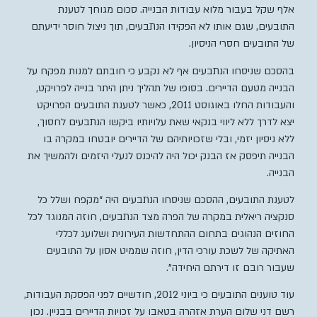
אלף שקל בעבור מלוא עבודות הבנייה. סכום מגוחך לטענת
התובעים, שגם אותו לא הפקידו הנתבעים, תוך ניצול חוסר ידיעתם
של התובעים חסרי הניסיון.
בהסכם שניסחו הנתבעים אף לא נקבע כי חובתם למנות מפקח על
הבנייה מטעם הדיירים. בסופו של תהליך ניתן היתר בנייה לפרויקט,
והעבודות החלו באוגוסט 2011, כאשר לטענת התובעים הפרויקט
יצא לדרך ללא ליווי בנקאי שאת עלויותיו ביקשו הנתבעים לחסוך,
ללא ניסיון יזמי, ובלי שזכויותיהם של הדיירים יובטחו במקרה בו
הבנייה תיפסק אז הבנק יכול היה להיכנס לנעלי היזמים ולהמשיך את
הבנייה.
לטענת התובעים, ההסכם שניסחו הנתבעים היה “מקפח ושלל כל
סנקציה ריאלית במקרה של הפרה מצד הנתבעים, חוזה המנוגד לכל
החוזים הנהוגים בתחום ההתחדשות העירונית ושלועג לכללי
האתיקה של לשכת עורכי הדין, חוזה שממיט אסון על התובעים
שעבור רובם זו דירתם היחידה”.
עוד טוענים התובעים כי ביוני 2012, חודשיים לפני הפסקת העבודות,
רשם דני שלום הערת אזהרה בטאבו על זכויות הדיירים בבניין. נכון