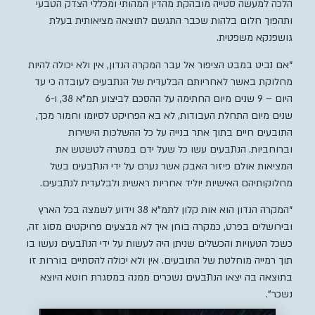
הלכה למעשה סטייה מובהקת מהדין המהותי ומכללי הצדק הטבעי
ותהפוך חלום בלהות שכבר התגשם לתוצאה מציאותית בעלת
גושפנקא משפטית.
“אם נביט במבט הציפור אל עבר המקרה הנדון, אין ולא יכולה להיות
מחלוקת באשר לאחריותם הבלעדית של הנתבעים לעובדה כי עד
היום – 9 שנים מיום החתימה על ההסכם לביצוע תמ”א 38, ו-6
שנים מיום התחלת העבודות, לא בא הפרויקט לסיומו וחמור מכך,
התובעים חיים בתוך אתר בנייה על כל ההשלכות הישירות
וברוחביות. הנתבעים עשו כל שעל ידם במטרה לטשטש את
המציאות אולם פיזור האבק אשר נערם על ידי הנתבעים בשל
מחלוקותיהם האישיות יוליד אחריות ראשית ולבלעדית לנתבעים.
“המקרה הנדון הוא אות קלון לתמ”א 38 וידוע לשמצה בכל הארץ
ובירושלים בפרט, כמקרה בוחן איך לא מבצעים פרויקטים מסוג זה,
כשכל הטעויות והכשלים שניתן היה לעשות על ידי הנתבעים נעשו בו
תוך רמייה מוחלטת של התובעים. אין ולא יכולה להסתיים בוררות זו
בתוצאה בה יצאו הנתבעים נשכרים ממנה במסגרת חוטא היוצא
נשכר”.