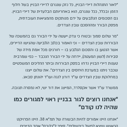
“לאור התנהלות דיירי הבניין, כל נזק שנגרם לדיירי הבניין בשל חלוף
הזמן ובכלל, ככל שנגרם, הוא באחריותם הבלעדית של דיירי הבניין.
גם הסכומים הנתבעים על ידם מנותקים מהמציאות העובדתית,
מפסק הבורר ומההסכם שבין הצדדים.
“מר שלום סמוך ובטוח כי צדק ייעשה על ידי הבורר גם בהמשכה של
הבוררות שבין הצדדים – וכי האמור בכתב התביעה שהגישו הדיירים,
אשר הנטען בו והסכום הנתבע בו – חורגים מכל אמת מידה של
סבירות (לשון המעטה), יידחה על ידי הבורר הנכבד – כפי שמרבית
טענות דיירי הבניין נדחו בפסק הבוררות וביתר ההליכים המשפטיים
שכבר ניתנו במערכת היחסים בין הצדדים”. את שלום ייצגו
במחלוקת שבין הצדדים עו”ד דורון לנגה ועו”ד יהונתן סבאג.
ממשרד עו”ד אשר אקסלרד, המייצג את דוד ישי, לא נמסרה תגובה.
“אנחנו רוצים לגור בבניין ראוי למגורים כמו
שהיה לנו קודם”
“אנחנו היינו אמורים להיות הבשורה של תמ”א 38. היינו הפרויקט
הראשון שיצא לפועל בירושלים”, סיפר ל”גלובס” אחד הדיירים