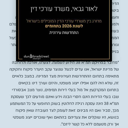
הדירות הובלו כצאן לטבח, לא קיבלו ייצוג משפטי, לא קיבלו
ביטחונות, ההסכם מולם הופר ברגל גסה והגדילו לעשות היזמים
והעצימו את הנזק לאין ערוך, כאשר רשמו לטובתם הערת אזהרה
ולמעשה כבלו את בעלי הדירות כבני-ערובה לאורך כמעט עשור שלם
בעודם מתעקשים כל אחד בנפרד לבצע את הפרויקט ולהרוויח את
הממון, כאשר הלכה למעשה הינם משתקים את בעלי הדירות מלפעול
וגורמים להם להתרוצץ בין ערכאה אחת לאחרת בעודם גרים באתר
בנייה אשר איננו ראוי למגורים.
“מדובר בפרויקט תמ”א 38 הידוע לשמצה. לצערנו, אורכה ולרוחבה
של מדינת ישראל, אנו עדים לכשל שנוצר עקב היעדר פיקוח וחקיקה
מתאימה בתחום ההתחדשות העירונית מצד המדינה. במצב כלאיים
זה, שלא היה להם אפילו ייצוג משפטי, והיזם ועורך דינו בקיאים
בתחום המקרקעין אל מול בעלי דירות תמימים, נוצר מצב אבסורדי
שבו בעלי הדירות הינם חסרי הבנה וידע ואינם מודעים לכך שעסקת
תמ”א 38 הינה עסקה רגילה לחלוטין בשוק החופשי על כל המשתמע
מכך, סביר ואם היו מבינים זאת לעומק לצד העובדה שאין פיקוח
בנושא, היו שוקלים את צעדיהם בהתאם ואף שוכרים ייצוג משפטי
אך ורק מטעמם ללא כל קשר ליזם”.