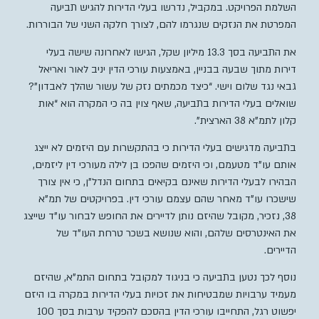
השלמת הפרויקט. במקביל, נדרשו בעלי הדירות להגיש תביעה
המפרטת את הנזקים שנגרמו להם, לצורך חלקה השני של הבוררות.
את התביעה בסך 13.3 מיליון שקל, הגישו לאחרונה שישה בעלי
דירות מתוך שבעה בבניין, באמצעות עורכי הדין יניב לאור ואריאל
גבאי נגד שלום וישי. “כיצד מכמתים נזק של עשור שהלך לאבדון”?
שואלים בעלי הדירות בתביעה, שאף צוין בה כי המקרה הוא “אות
קלון לתמ”א 38 הארצית”.
בתביעה מדגישים בעלי הדירות כי בהתקשרות עם היזמים לא ייצג
אותם עו”ד מטעמם, וכי היזמים שהפכו בן לילה מעורכי דין ליזמים,
הבהירו לבעלי הדירות שאינם בקיאים בתחום הנדל”ן, כי אין צורך
שישכרו עו”ד מאחר שהם עצמם עורכי דין. בפרויקטים של תמ”א
38, נזכיר, מקובל שהיזם נותן לדיירים את החופש לבחור עו”ד שייצג
את האינטרסים שלהם, והוא שנושא בשכר טרחת העו”ד של
הדיירים.
נוסף לכך נטען בתביעה כי בניגוד למקובל בתחום התמ”א, שהיזם
מעמיד ערבויות שמבטיחות את זכויות בעלי הדירות במקרה בו היזם
יפשוט רגל, התחייבו עורכי הדין בהסכם להפקיד ערבות בסך 100