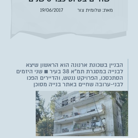
brightness_low
ניגודיות כהה
מאת: שלומית צור
19/06/2017
format_underlined
הוסף קו תחתון לקישורים
font_download
סמן קישורים
לאפס
cached
את
כל
הבניין בשכונת ארנונה הוא הראשון שיצא
האפשרויות
לבנייה במסגרת תמ"א 38 בעיר ■ שני היזמים
הסתכסכו, הפרויקט ננטש, והדיירים הפכו
לבני-ערובה שחיים באתר בנייה מסוכן