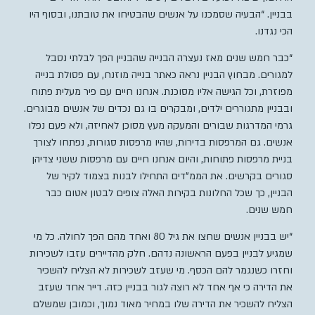
בבניין. “הבעיה שסמכנו על אנשים שהבטיחו את טובתנו, ובסוף היו
הכי נגדנו.
“כבר חמש שנים מאז נעצרה הבנייה שהבניין הפך לבלתי נסבל
למגורים. מבחוץ הבניין נראה כאתר בנייה מוזנח, עם פסולת בנייה
מפוזרת, וכל הגישה אליו מסוכנת. אנחנו חיים עם פיר מעלית פתוח
ובבניין מתגוררים ילדים, ומבקרים בו גם נכדים של אנשים מבוגרים.
גרמי המדרגות שבורים והמעקה מעץ מסוכן לאחיזה, ולא פעם נפלו
אנשים. גם המרפסות בדירות, שהיו מרפסות סגורות, נפתחו לצורך
בניית מרפסות פתוחות, והיום אנחנו חיים עם מרפסות ששני צדיהן
סגורים בקרשים. את הממ”דים התחילו לבנות בצמוד לקיר של
הבניין, כך שכל החלונות בקירות האלה צופים לבטון אטום כבר
חמש שנים.
“יש בבניין אנשים שחצו את גיל 80 ואחד מהם הפך לחולה. כל מי
שמגיע לבניין בפעם הראשונה נדהם. חלק מהדיירים עזבו לשכירות
וחזרו כשנגמר להם הכסף. מי שעזב לשכירות לא הצליח להשכיר
את הדירה כי אף אחד לא רוצה לגור בבניין כזה. דייר אחד שעזב
הצליח להשכיר את הדירה שלו במחיר מאוד נמוך, וכמובן שמשלם