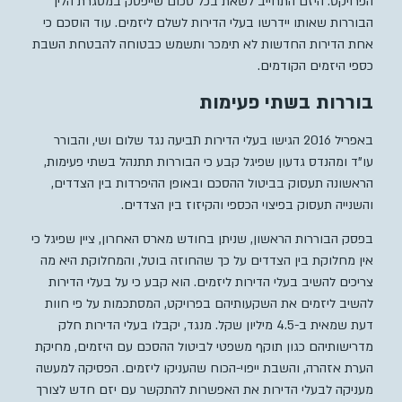
הפרויקט. היזם התחייב לשאת בכל סכום שייפסק במסגרת הליך
הבוררות שאותו יידרשו בעלי הדירות לשלם ליזמים. עוד הוסכם כי
אחת הדירות החדשות לא תימכר ותשמש כבטוחה להבטחת השבת
כספי היזמים הקודמים.
בוררות בשתי פעימות
באפריל 2016 הגישו בעלי הדירות תביעה נגד שלום ושי, והבורר
עו”ד ומהנדס גדעון שפיגל קבע כי הבוררות תתנהל בשתי פעימות,
הראשונה תעסוק בביטול ההסכם ובאופן ההיפרדות בין הצדדים,
והשנייה תעסוק בפיצוי הכספי והקיזוז בין הצדדים.
בפסק הבוררות הראשון, שניתן בחודש מארס האחרון, ציין שפיגל כי
אין מחלוקת בין הצדדים על כך שהחוזה בוטל, והמחלוקת היא מה
צריכים להשיב בעלי הדירות ליזמים. הוא קבע כי על בעלי הדירות
להשיב ליזמים את השקעותיהם בפרויקט, המסתכמות על פי חוות
דעת שמאית ב-4.5 מיליון שקל. מנגד, יקבלו בעלי הדירות חלק
מדרישותיהם כגון תוקף משפטי לביטול ההסכם עם היזמים, מחיקת
הערת אזהרה, והשבת ייפוי-הכוח שהעניקו ליזמים. הפסיקה למעשה
מעניקה לבעלי הדירות את האפשרות להתקשר עם יזם חדש לצורך