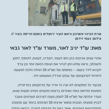
שרת הבינוי והשיכון וראש העיר ירושלים בטקס הריסה בעיר //
צילום: נעמי זידמן
מאת: עו”ד יניב לאור, משרד עו”ד לאור גבאי
אחרי שנים ארוכות בהן ניסו לשפר, לשדרג, לשנות, להוסיף, לתקן
ולשכתב, נראה שלא ניתן לגרור את הגופה הזאת יותר וכן צריך
לקרוא לילד בשמו – גסיסתה של תמ”א 38 החלה הלכה למעשה
לחלחל לפרקטיקה של עולם הנדל”ן והמשפט יחד.
מבעוד כל התיקונים לא יצרו גל אדיר של פרויקטים בפריפריה,
ניסיונות החייאה כאלו ואחרים בדמות תיקונים הפיחו תקוות שווא,
העדר יכולתה של תמ”א 38 לספק מענה לצרכים העירונים מעבר
לבניין ספציפי, תוכנית מתאר ארצית 38 המזוהה ביותר עם מהפכת
ההתחדשות העירונית, אשר באה על מדינתנו לטובה, כנראה החלה