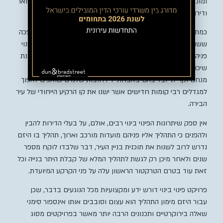
ומוקפד, מתוכנן לימינו אנו, כולל פתרונות חניה ומחסנים, לובי מפואר
ודירה חדשה לחלוטין – הרווח הוא אדיר.
כמתמחה בתחום, אני צופה ולוקח חלק בייצוג בעלי דירות במהפכה
ששוטפת את ירושלים עת נרקמות לנגד עיניי תוכניות אדירות לשינוי
פניהן של שכונות שלמות, לא עוד בניין בדמות פיל לבן בתוך שכונת
שיכונים אלה מתחמים שלמים בשכונות ארמון הנציב, פת, קריית
מנחם וקריית יובל בהם באבחת יד רחובות שלמים שואפים להפוך
למגדלים רבי קומות חדישים אשר ישנו את קו הרקיע הייחודי של עיר
הבירה.
אין ספק שיתרונות הפינוי בינוי רבים, אולם, על בעלי הדירות להבין
ולהפנים כי התהליך אליו פניהם מועדות מורכב וארוך, תהליך בו היזם
נדרש לרוב לשנות את תוכנית בניין העיר, דבר שלבדו לוקח מספר
שנים ולאחר מיכן רק לגשת לתהליך המלא של קבלת היתר בנייה וכל
זאת עוד בטרם הטרקטור הראשון עלה על פני הקרקע המיועדת.
פרויקט פינוי בינוי דורש ידע ומקצועיות מכל הנוגעים בדבר, שכן
עבור היזם מימון התהליך הוא עצום וסובבים אותו אינספור סימני
שאלה בירוקרטיים ותכנונים הרבה יותר מאשר בפרויקטים מסוג