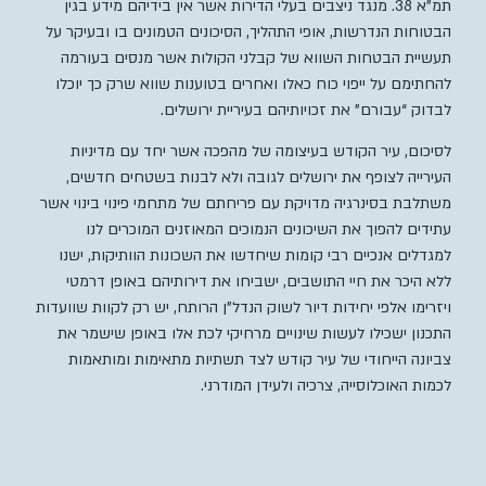
תמ”א 38. מנגד ניצבים בעלי הדירות אשר אין בידיהם מידע בגין
הבטוחות הנדרשות, אופי התהליך, הסיכונים הטמונים בו ובעיקר על
תעשיית הבטחות השווא של קבלני הקולות אשר מנסים בעורמה
להחתימם על ייפוי כוח כאלו ואחרים בטוענות שווא שרק כך יוכלו
לבדוק “עבורם” את זכויותיהם בעיריית ירושלים.
לסיכום, עיר הקודש בעיצומה של מהפכה אשר יחד עם מדיניות
העירייה לצופף את ירושלים לגובה ולא לבנות בשטחים חדשים,
משתלבת בסינרגיה מדויקת עם פריחתם של מתחמי פינוי בינוי אשר
עתידים להפוך את השיכונים הנמוכים המאוזנים המוכרים לנו
למגדלים אנכיים רבי קומות שיחדשו את השכונות הוותיקות, ישנו
ללא היכר את חיי התושבים, ישביחו את דירותיהם באופן דרמטי
ויזרימו אלפי יחידות דיור לשוק הנדל”ן הרותח, יש רק לקוות שוועדות
התכנון ישכילו לעשות שינויים מרחיקי לכת אלו באופן שישמר את
צביונה הייחודי של עיר קודש לצד תשתיות מתאימות ומותאמות
לכמות האוכלוסייה, צרכיה ולעידן המודרני.