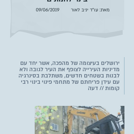
brightness_low
ניגודיות כהה
מאת: עו”ד יניב לאור
09/06/2019
format_underlined
הוסף קו תחתון לקישורים
font_download
סמן קישורים
לאפס
cached
את
כל
ירושלים בעיצומה של מהפכה, אשר יחד עם
האפשרויות
מדיניות העירייה לצופף את העיר לגובה ולא
לבנות בשטחים חדשים, משתלבת בסינרגיה
עם עידן פריחתם של מתחמי פינוי בינוי רבי
קומות // דעה