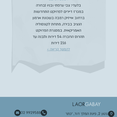
בלעדי: צבי צרפתי ובניו נבחרה
במכרז דיירים לפרויקט התחדשות
ברחוב אייזיק רמבה בשכונת ארמון
הנציב בבירה, מתחת לקונסוליה
האמריקאית. במסגרת הפרויקט
תהרוס החברה 54 דירות ותבנה עד
216 דירות
להמשך קריאה >
02 9929588
וושינגטון 2, פינת המלך דוד, ״כתר