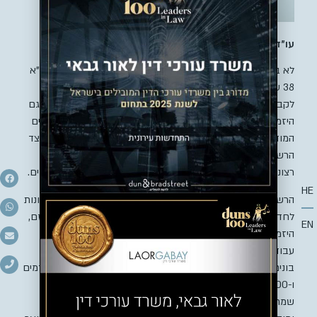
עו”ד יניב לאור // צילום: יוני קלברמן
לא ברור האם ובאיזה כמות ימשיכו להתקיים פרויקטים מסוג תמ”א
38 עת ראשי הערים מנצלים את הסמכות שהעניקה להם המדינה
לקבוע את המדיניות בגבולות עירם, אולם, נראה כי גם הרשויות, גם
היזמים וגם בעלי הדירות הפנימו כי לאור הצרכים האורבניים בחיים
המודרניים בכל עיר, תהליכי הסחבת הבלתי נגמרים בכל מקרה מצד
הרשויות, רצונות הדיירים למקסם את הרווח ואיכות חייהם לצד
רצונות היזמים למקסם את רווחיהם – פינוי בינוי עדיף לכל הצדדים.
HE
הרשויות מקבלות מתחמי ענק שלמים שהופכים רחובות ואף שכונות
לחדשות לחלוטין עם כל התשתיות הנדרשות והכל על חשבון היזם,
EN
היזמים במקום לבנות בין 3-8 יחידות דיור בבניין בו מבוצעות
עבודות תמ”א 38, מפנים בפרויקט פינוי בינוי מאה דיירים ולרוב
בונים לפחות 400 יחידות דיור חדשות, 100 לבעלי הדירות הקודמים
ו-300 ליזם ובעלי הדירות מרווחים גם הם, שכן, לא עוד תלאי
שמתווסף לדירתם בדמות חדר שיוצא מהמטבח אלה בניין חדש