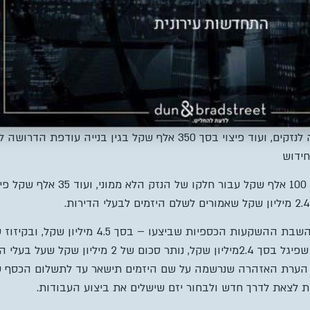
רות נוספות, שאמורות לפי ההסכם להיות שלו – אולם הבורר שפיגל דח
באשר להערכת הנ
3 חודשים) בהשלמת הבנייה. זאת בשל העובדה שבחלוף פרק זמן מסוים, היה 
חת את גורלם בידם ולבצע את הפעולות הנדרשות לצורך השלמת הבני
ים לפיצוי יומי בסך
50
דולר לכל דירה עבור כל יום של
עיכוב בהשלמ
יצוי בסך
760
אלף
 לנזקים
,
ועוד פיצוי בסך
350
אלף שקל בגין בנייה עודפת הדרושה למ
חידוש
100
אלף שקל עבור חלקו של הנזק הלא ממוני
,
ועוד
35
אלף שקל פיצו
2.4
מיליון שקל
שאמורים לשלם היזמים לבעלי הדירות.
שפיגל קבע כי היזמים זכאים להשבת ההשקעות הכספיות ש
הדירות לפי פסק הבוררות של שפיגל בסך 2.4מיליון שקל, נותר
י הערת האזהרה שנרשמה על שם היזמים תישאר עד לתשלום הכסף על
רות לצאת לדרך חדש ולבחור יזם שישלים את ביצוע העבודות.