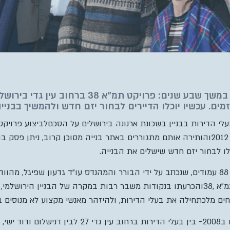
בלי מעלית, עם פיגומים, במשך שבע שנים: פרויקט תמ"
זמים. עכשיו יוכלו הדיירים לבחור יזם חדש ולהמשיך בבניי
שבניית הפרויקט נעצרה בשנת 2012והותירה אותם מתגוררים באתר בנייה מסוכן קרוב, נ
לו לבחור יזם חדש שישלים את הבנייה.
פסק הבוררות המפורט על גבי 88 עמודים, שנכתב על ידי הבורר והמהנדס עו”ד גדעון שפי
המעוניינים להתקשר בעסקת תמ”א ,38והכרעתו בנקודות משבר רבות במקרה של הבניין
ים מלכתחילה את בעלי הדירות, ולהיזהר
מאנשי מקצוע לא מנוסים ב
ראשית הסיפור בהסכם שנחתם ב2008- בין בעלי הדירות ברחוב