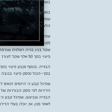
בשכונה זכויות בנייה לשתי די
שנתיים וחצי (0
הלא פשוט אליו הם נקלעו, לק
שפיגל קבע כי בעלי הדירות זכא
1.165
מיליון שקל
,
זאת נוסף לפ
שקל בגין בנייה רשלנית שגרמה
פיצוי בסך
50
אלף שקל לצורך 
הבנייה
.
בנוסף נקבע פיצוי בסך
בסך
–
הכול נפסק פיצוי בגובה
הבנייה שביצעו. שפיגל קבע כ
לאחר מכן. אז, יוכלו בעלי הדי