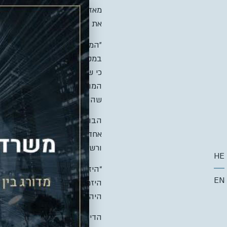
מאז התנהלו הליכים משפטיים ב
את הפרשה “אודיסאה שטרם תמ
״המסקנה העולה היא שהיזמים ע
במקרה בו יופר ההסכם על ידי 
כי שתי הבטחות היחידות על פי
המוגברות הופרו על ידי היזמים
שהותירו את בעלי הדירות חשופ
הבורר שפיגל התייחס גם לנושא
אחד חסרי ניסיון בענף הבנייה
ורשלני מבלי שמועסקים על ידי 
HE
“היזמים עצמם הם שהביאו לפיצ
EN
היזמים היה להניח בצד את הא
היה עליהם לפעול לאיתור יזם ח