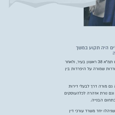
א 38 ברחוב עין גדי בירושלים היה תקוע במשך
ה
למעלה מעשור לאחר שחתמו בעלי הדירות בבניין בשכונת ארנונה בירושלים על הסכםלביצוע פרויקט תמ”א 38 ראשון בעיר, ולאחר
יתן פסק בוררות שמורה על היפרדות בין
גל, מהווה גם מורה דרך לבעלי דירות
 הירושלמי, וגם נורת אזהרה לכלהעוסקים
תחום הבנייה.
 עין גדי 27 לבין דנישלום ודוד ישי, שניהלו יחד משרד עורכי דין