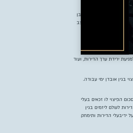
ה טענה זו מכל וכל.
זק והפיצוי הכספי המתבקש בפרשה, קבע שפיגל קבע כי מתוךתקופה של 6 שנים, היזמים אחראיים לעיכוב בן
מצופה מבעלי הדירות חרף המצב
יה.
ת הפרויקט
,
סה
“
כ
ניעת ירידת ערך הדירות
,
ועוד
י בגין אובדן ימי עבודה
.
ביצעו – בסך 4.5 מיליון שקל, ובקיזוז סכום הפיצוי לו זכאים בעלי
 סכום של 2 מיליון שקל שעל בעלי הדירות לשלם ליזמים בגין
 ידיבעלי הדירות ותימחק