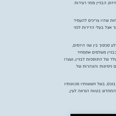
ורה לחיזוק הבניין מפני רעידות
ת שהיו צריכים להעמיד
הרה, וערבות בנקאית בסך 100 אלף שקל שתופקד אצל בעלי הדירות לפני
גלע סכסוך בין שני היזמים,
בניין משלמים אתמחיר
למה בניית השלד של התוספות לבניין, נעצרו
ם ניסיונות והצהרות של
נכס, בשל חששותיו מכוונותיו
לעין
,