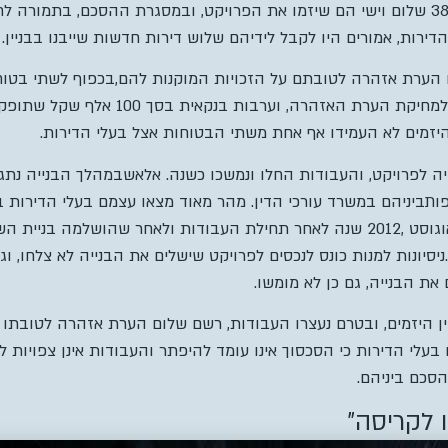
משותף, לביצוע פרויקט תמ”א .38 שלום וישי הם שיזמו את הפרויקט, ובמסגרת ההסכם, בתמ
רות, אמורים היו לקבל לידיהם שלוש דירות חדשות שייבנו בבניין.
ערת אזהרה לטובתם על הזכויות המוקנות להם,בכפוף לשתי בטוחו
לטובת בעלי הדירות: ייפוי כוח למחיקת הערת האז
יזמים לא העמידו אף אחת משתי הבטוחות אצל בעלי הדירות.
ק היתר בנייה לפרויקט, והעבודות החלו ונמשכו כשנה. אלאשבמהלך הבנייה נת
ותביניהם במשרד עורכי הדין. מהר מאוד מצאו עצמם בעלי הדירות ב
הסכסוך העסקי בין היזמים. באוגוסט ,2012 שנה לאחר תחילת העבודות ולאחר שהוש
יסיונות למנות כונס לנכסים לפרויקט שישלים את הבנייה לא צלחו, וג
את הבנייה, גם כן לא מומשו.
ן היזמים, ובטרם נעצרו העבודות, רשם שלום הערת אזהרה לטובתו ב
הסכם ביניהם.
 לקריסה”