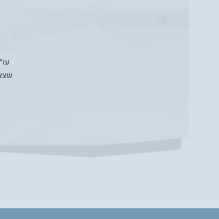
עו”
שצצו