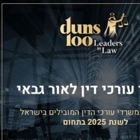
ין הצדדים. בפסק בוררות שנתן ממש בימים אלאהבורר והמהנדס עו”ד
ה” והביע תקווה כי פסק הבוררות יביא את הדיירים שסובלים שנ
ורכי הדין יצרו מסגרת הסכמית ועסקית שברירית אשר הותירה את 
היזמים, בלי שיש בידיהם את ההגנות המקובלות והמתבקשות בנסיבו
 ההסכם, ייפוי הכוח והערבות הבנקאית לא נמסרו לבעלי הדירות, ו
 כבר במעמד חתימת ההסכם. “סביר להניח שלו היו בעלי הדירות מיוצג
ים באופן מוחלט ללא כל בטוחה, לא היו באות לעולם.”
 הבנייה עצמה, שהתבררה כחובבנית בשל אי ניסיונםשל היזמים בתח
, אך מאידךהם עורכי דין העוסקים בתחום המקרקעין… הבנייה מתבצעת
היזמים שורה של אנשי מקצוע הכרחיים וכן קבלן מסודר.
וץ העז ולקריסת הפרויקט כאשר פרץ ביניהם סכסוך עזשהביא לסיום
ינטרסים האישיים של כל אחד מהם ולעדכן בצורה מכובדת ומסדרת א
לופי שיהיה מקובל על בעלי הדירות שייכנס בנעליהם.”
הדיירים ישלמו 2 מיליון שקל בעבר הגיש ישי במקביל תביעה בסך 22