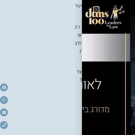
 גדעון שפיגל, הגדיר שפיגל
ים מהמצב להשלמת
הבנייה.
בעלי הדירות חשופים לנזק רב
ת אלו,” קבע שפיגל והדגיש
בעצם חובת הזהירות ותום הלב
ים על ידי עו”ד,הפרות אלו
ום הביצוע. “יזמים שהם מצד
 באופן בלתי מקצועי בעליל
 השותפות ביניהם. על
ת בעלי הדירות במצב.
 מיליון שקל נגד הדיירים בטענה כי במהלךהשנים נוספו