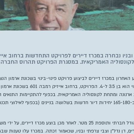
 ובניו נבחרה במכרז דיירים לפרויקט התחדשות ברחוב איי
האחרון במכרז דיירים לביצוע פרויקט פינוי-בינוי בשכונת ארמון הנ
54 דירות, כשהמכפיל הצפוי הוא בן 3.5 ל
ארנונה ומתחת לקונסוליה האמריקאית. בכפוף להתקיימות התנאים 
במסגרת הפרויקט להקמת כ-165-180 יחידות דיור חדשות בשלושה בניינים (בכפוף 
ים, דן נדל”ן וצבי צרפתי ובניו, שכאמור זכתה. במכרז עלו טענות ש