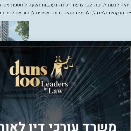
ארמון הנציב היא שכונה בדרום-מזרח ירושלים, אשר נוסדה ב-
מתוכנית שכונות הטבעת הירושלמית. מתגוררים בה כ-19,000 איש.
ן ולבנייה בעיריית ירושלים החליטה ביוני להמליץ לוועדה המחוזית 
פינוי-בינוי של חברת ב
ותעסוקה, שטח ציבורי פתוח וכיכר עירונית חדשה.
ת עירונית צרפתי צבי ובניו: “בשנים האחרונות עיריית ירושלים באמ