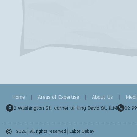
Home
Areas of Expertise
About Us
Medi
2 Washington St., corner of King David St, JLM
02 9
2026 |
All rights reserved | Labor Gabay