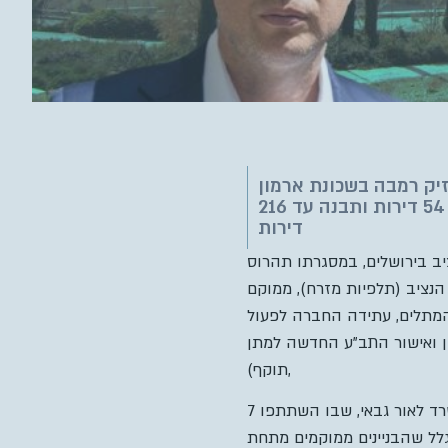
זיק רמבה בשכונת ארמון
הנציב בבירה, מתחת לקונסוליה האמריקאית. במסגרת הפרויקט תהרוס החברה 54 דירות ותבנה עד 216
דירות
ציב בירושלים, במסגרתו תהרוס
-4. הפרויקט, ברחוב אייזיק רמבה 601 בשכונת ארמון הנציב (תלפיות מזרח), ממוקם
המתלים, עתידה החברה לפעול
לאילוצי תכנון ואישור התב”ע החדשה למתן
תוקף),
ההצעות המוקדמות כללו מודל חברתי ותוספת 25 מטר. לאחר מכן בוצע מכרז דיירים, על ידי משרד לאור גבאי, שבו השתתפו 7
בגלל שהבניינים ממוקמים מתחת