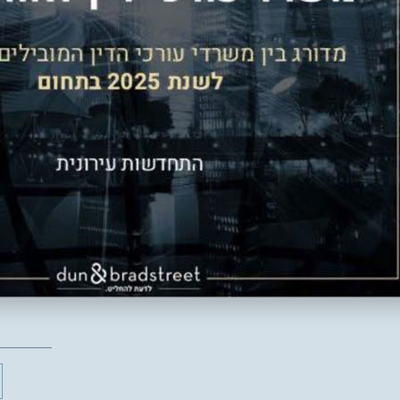
ניות המעודדת התחדשות עירונית בעיר תוך, שהן פועלת בשיתוף פע
ת את קצב קידום התכניות לחידוש השכונות השונות בעיר. ארמון הנצי
ירונית. צרפתי צבי ובניו מתכוונת לקחת חלק משמעותי בקידום תה
שישנו את איכות חייהם של התושבים והזוגות הצעירים”.
רד עו״ד לאור גבאי: “רק באמצעות ניהול מכרז יזמים שקוף ושוויוני –
נחוש למקסום התמורות ולבסוף הדיירים בוחרים בהצבעה דמוקרטית 
את התוצאות הטובות ביותר עבור בעלי הדירות שלנו, 40 מ״ר תוספת לכל דירה”.
פנו עכשיו לפרטים