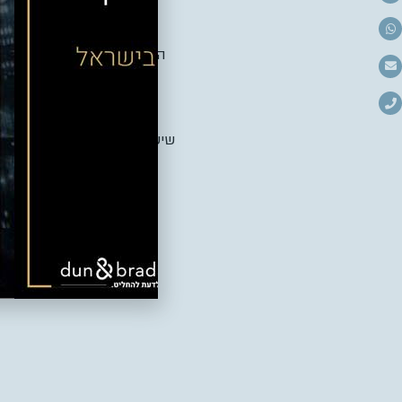
משקיעות רבות בקידום מדי
בעיר. ולראייה, ניתן לראו
הנכנסת למסלול ההתחדשות הע
עו״ד יניב לאור, ממש
שישתתפו, משרדי מנהל מו״מ 
אל תחכו – השדרוג שלכם במרחק שיחה אחת!