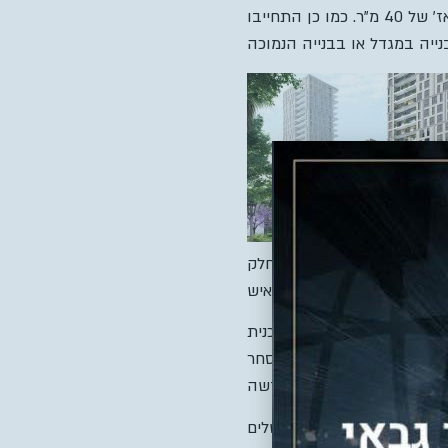
לקונסוליה האמריקאית, לא ניתן יהיה לבנות לגובה. צבי צרפתי זכתה בעקבות הצעה לתוספת מטראז’ של 40 מ”ר. כמו כן התחייבו
1972, על שטח שסופח לירושלים לאחר מלחמת ששת הימים, כחלק
בעיר, לאשר למתן תוקף תוכנית
וני התיכון התחדשות עירונית בארמון הנציב, במסגרתה ייבנו 500 יחידות דיור חדשות לצד שטחי מסחר
צעות הוועדה המחוזית ירושלים