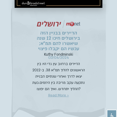
הדיירים בבניין הזה
בירושלים חיכו 12 שנה
שיאשרו להם תמ”א;
עכשיו הם יקבלו פיצוי
Kuthy Fondminski
03/04/2024
הדיירים ברחוב עין גדי היו בין
הראשונים להליך תמ”א 38. ב-2012
יצאו לדרך ואחרי שנתיים הבנייה
נתקעה עקב מריבה בין היזמים.כעת
ההליך יתחדש. ואיך הם יפוצו?
Read More >