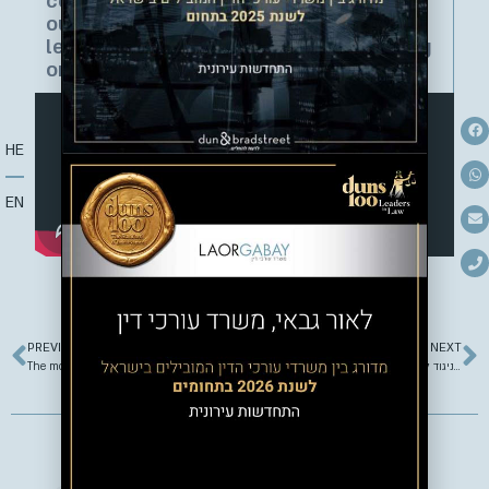
contractor who is supposed to carry
out the renovation and the tenants are
left helpless and find themselves living
on a construction site
HE
EN
PREVIOUS
NEXT
The most beautiful apartments in Jerusalem
היזם בנה בניגוד לחוק – והדיירים לא קיבלו היתר לחיזוק
More Articles